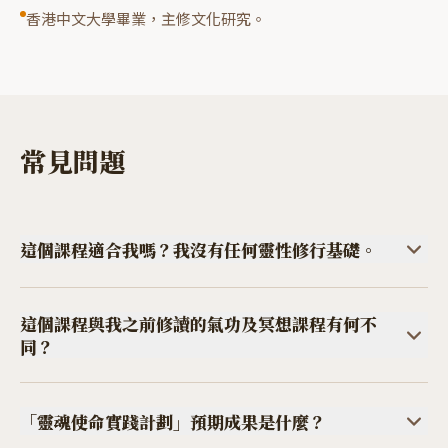
香港中文大學畢業，主修文化研究。
常見問題
這個課程適合我嗎？我沒有任何靈性修行基礎。
需要完成「氣功及冥想自療證書課程」初階及進階，或至少一個
Mei Leung 老師的私
這個課程與我之前修讀的氣功及冥想課程有何不
人療癒課程作為基礎。若你尚未完成，只需在2026年12月開課
同？
前完成便可
。如有疑問，歡迎
這是氣功及冥想課程、情緒療癒課程的深化課程，走過身心療癒
WhatsApp 我們查詢。
歷程之後，進入生命方向的探
「靈魂使命實踐計劃」預期成果是什麼？
索與實踐。
重心將會從身體和情緒層次的療癒，走向靈性療癒，