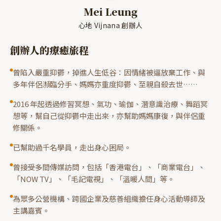
Mei Leung
心地 Vijnana 創辦人
創辦人的療癒旅程
曾陷入嚴重抑鬱，掉進人生低谷：因情緒被逼放棄工作、與
多年伴侶瀕臨分手、媽媽亦重度抑鬱、至親自殺去世……
2016 年起透過修習冥想、氣功、瑜伽、潛意識治療、舞蹈冥
想等，幫自己從抑鬱中走出來，亦幫助媽媽康復，與伴侶重
修關係。
已幫助過千名學員，走出身心困局。
曾接受多間傳媒訪問，包括「香港電台」、「商業電台」、
「NOW TV」、「毛記電視」、「溫暖人間」等。
為眾多公營機構、跨國企業及慈善組織擔任身心活動導師及
主講嘉賓。