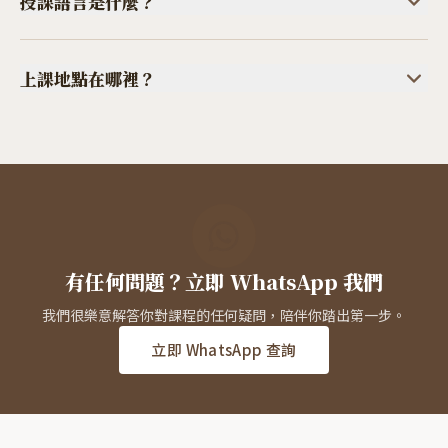
授課語言是什麼？
中心需要為課程作出很多資
遲於2026年10月18日，與大家確認是否成班。
你療癒他人的資源。如果你想以較為抽離的方式學習，不建議你
源調配，如果你渴望一段認真而又有趣的探索之旅，我們歡迎你
授課語言是廣東話
，學員能聽懂廣東話便可，如不能說廣東話，
參加。
加入。
費用一經收取，不設退款，不設改期，亦不可轉換其他課
課堂發問、分享時可以用英文
上課地點在哪裡？
程。
或普通話。如看不懂中文，閱讀材料可借助翻譯軟件閱讀。如有
疑問，歡迎 WhatApp 查詢。
實體課於心地 Vijnana 銅鑼灣中心舉行。如部分課程需要以
Zoom 形式參與，可於任何地方參
與，只需確保網絡穩定及環境安靜即可。
有任何問題？立即 WhatsApp 我們
我們很樂意解答你對課程的任何疑問，陪伴你踏出第一步。
立即 WhatsApp 查詢