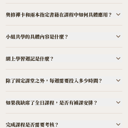
是更深入的生命探索。
我們會學習連結靈魂的能量，找出自己的使命，制作出自己的實
踐計劃。靈魂使命，是我們今
奧修禪卡和兩本指定書籍在課程中如何具體應用？
生要超越的課題，它是我們生生世世累積下來的心願，需要經歷
自我的參悟、超越和創造，這
奧修禪卡，將會用於自我解讀，結合潛意識對話的療法，可助你
過程必然會面對不同障礙與挑戰，以達致靈魂的跳躍和提升。此
看見不同事件、關係之於我們
小組共學的具體內容是什麼？
課程，就是陪伴和幫助你，建
的潛意識及靈性課題，助你找到內在的指引。
禪卡會有兩個階段
立超越的能力，走過不同階段。
的應用，由淺入深，隨著自我解讀的深化，也可以練習為他人解
每一個階段都會學習不同的方法，需要觀察自己的不同面向，參
讀。
悟不同的課題。
每個小組3至5
網上學習週記是什麼？
課程包含以下主要部分：
人
，由導師於首兩天課程完結時，會為大家分組。小組共學，由
兩本書的某些篇章，會作為課程基本理論框架
，助你理解自身正
一、助你進行
能量整合和提升
，以建立超越不同階段的能力；
小組成員自行運作，但每個月
不同階段，需要鍛煉你深入觀察和參悟的能力，有相對應的工
在經歷的靈性進程，面對什麼
二、學會不同的方法和工具，助你
建立深觀生命、參悟生命課題
導師會給予小組共學指引。每年24小時，是最基本要求，但鼓勵
具。
心地將提供一個專門的網站
除了固定課堂之外，每週需要投入多少時間？
挑戰，需要什麼超越。開課前，導師會給予閱讀指引。
的能力
，成為自己的生命導師
大家可以更多地進行小組共學
，讓你可以記錄每週練習的情況，以助導師了解你的學習進展，
；
，互相陪伴成長。
導師每月會就著每位同學的週
課後練習，沒有強制性的要求，也無法有強制性的要求。因為觀
三、通過小組共學，學習通過投射練習，讓同學成為你觀察和參
記給予回應。
此記錄亦可方便導師在每月課堂中為大家設計相應
察自己和參悟，是建立在日常
如果我缺席了全日課程，是否有補課安排？
悟自身課題的鏡子，
學會如何
的練習。網上週記的閱讀權
的覺察中，整個課程就是要學習如何在日常的每個時刻、面對不
通過日常遇見的人事物，參悟自身的盲點。
限，僅限導師及相關工作人員，不會分享給其他學員。
同的人事物時，建立起覺察、
全日課是整個課程最重要的部分，進行深度療癒的能量整合，必
觀察、參悟的習慣，最好的學習是把工具融入到生活中，融入與
須要實體進行。
如缺席了，無
完成課程是否需要考核？
網頁會記錄學員一整年的進展，大家也可以隨時登入，對比和了