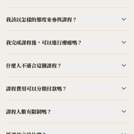
世界的互動中。故此，沒有練
法安排補課，亦無法提供錄影重溫，請盡量安排好日子。如果因
解自己的進展。一年後，如想
習與非練習時間之分。
故缺席，又有相關課題必需要
課程不設考核。我們在這一年裡面，提供課堂內、課堂外的不同
保留記錄，可下載全部週記。
整合，可另行預約導師，以私人療癒方式進行能量整合。補課之
學習工具，助導師了解你的狀
我該以怎樣的態度來參與課程？
此週記是鼓勵性，非強制要求。
費用，需另行支付。
況，盡其所能協助你跨越，確保你都能順利學習。但在靈魂探索
的進程中，每個人的生命轉化
每個人都需要為自己的生命負責任，亦有能力為自己的生命負責
都有不一樣的步伐，收獲的東西也不一樣，沒有人能為每一個靈
任。在這個課程中，我們不會
我完成課程後，可以進行療癒嗎？
魂進行考核。
智慧是無法被考
以強制性的方式，來推動學習。導師是這趟旅程的導遊，旨在帶
核的，而通過課程，你增長的正是更廣闊的內在智慧。
引你探索生命的偉大和奧妙，
每一個人跨越了，便能夠帶動身邊人跨越同樣的課題。你的個人
感受你自身的偉大與無限性。我們更希望的是，大家一起分享自
修習到達哪一個層次，你便可
什麼人不適合這個課程？
我認識和超越的喜悅和樂趣。
帶動與你面對相同問題的人。課程中學到的工具，你都可以應用
來幫助身邊人，然而你必須要
如果你自覺自己已經超越了，沒有什麼生命課題需要面對，那麼
先在個人課題上面對和超越，才能不斷提升自己的能量狀態，是
你已不需要這個課程。
課程費用可以分期付款嗎？
你的存在的能量狀態，決定了
如果你純粹想掌握課程中的療癒工具，想療癒他人，不想帶著自
你的療癒力。
課程費用最多可以分兩期付款。首期付一半，在指定日子前需付
己的課題來探索，這個課程也
清餘款，才可享有超早鳥、早
課程人數有限制嗎？
不適合你。因為我們的方法，必須深入探索自己的課題，通過自
鳥優惠。
身的生命經歷來體驗和實驗，
課程最低開班人數為10人，最多名額是20人。如不達開班人數，
才能掌握其精粹。你必先用這些工具療癒自己，你才能具備療癒
此課程是一個深度課程，需要投入導師和工作人員大量的心力，
將會全數退回款項。
我們不會
力來應用這些工具，才能變成